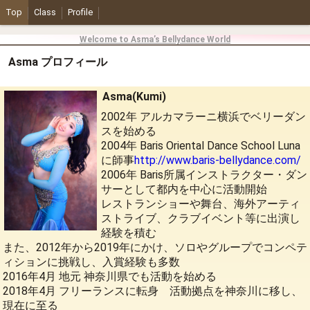
Top
Class
Profile
Welcome to Asma’s Bellydance World
Asma プロフィール
Asma(Kumi)
2002年 アルカマラーニ横浜でベリーダン
スを始める
2004年 Baris Oriental Dance School Luna
に師事
http://www.baris-bellydance.com/
2006年 Baris所属インストラクター・ダン
サーとして都内を中心に活動開始
レストランショーや舞台、海外アーティ
ストライブ、クラブイベント等に出演し
経験を積む
また、2012年から2019年にかけ、ソロやグループでコンペテ
ィションに挑戦し、入賞経験も多数
2016年4月 地元 神奈川県でも活動を始める
2018年4月 フリーランスに転身 活動拠点を神奈川に移し、
現在に至る