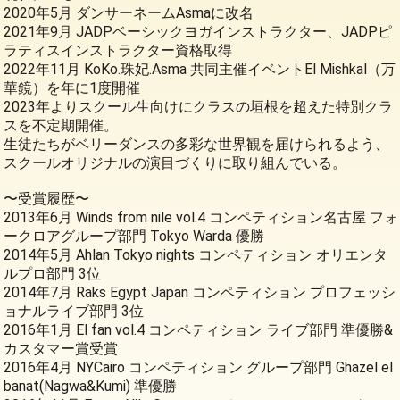
2020年5月 ダンサーネームAsmaに改名
2021年9月 JADPベーシックヨガインストラクター、JADPピ
ラティスインストラクター資格取得
2022年11月 KoKo.珠妃.Asma 共同主催イベントEl Mishkal（万
華鏡）を年に1度開催
2023年よりスクール生向けにクラスの垣根を超えた特別クラ
スを不定期開催。
生徒たちがベリーダンスの多彩な世界観を届けられるよう、
スクールオリジナルの演目づくりに取り組んでいる。
〜受賞履歴〜
2013年6月 Winds from nile vol.4 コンペティション名古屋 フォ
ークロアグループ部門 Tokyo Warda 優勝
2014年5月 Ahlan Tokyo nights コンペティション オリエンタ
ルプロ部門 3位
2014年7月 Raks Egypt Japan コンペティション プロフェッシ
ョナルライブ部門 3位
2016年1月 El fan vol.4 コンペティション ライブ部門 準優勝&
カスタマー賞受賞
2016年4月 NYCairo コンペティション グループ部門 Ghazel el
banat(Nagwa&Kumi) 準優勝